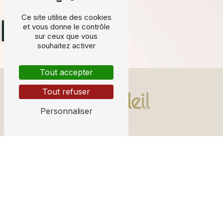
Ce site utilise des cookies
et vous donne le contrôle
Prendre RDV
sur ceux que vous
souhaitez activer
Tout accepter
Tout refuser
Personnaliser
4 Rue du Palais de Justice
77120 Coulommiers
01 64 03 63 47
veroniquepavy@wanadoo.fr
Plan du site