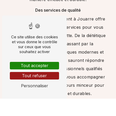
Des services de qualité
Notre centre d'amincissement à Jouarre offre
une gamme complète de services pour vous
aider à affiner votre silhouette. De la diététique
Ce site utilise des cookies
et vous donne le contrôle
à la cryolipolyse en passant par la
sur ceux que vous
souhaitez activer
pressothérapie, nos techniques modernes et
nos équipements de pointe sauront répondre
Tout accepter
à vos attentes. Nos professionnels qualifiés
Tout refuser
sauront vous conseiller et vous accompagner
tout au long de votre parcours minceur pour
Personnaliser
des résultats visibles et durables.
Des conseils personnalisés
Chez SNC Les Deux Rayons de Soleil, chaque