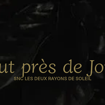
tut près de J
SNC LES DEUX RAYONS DE SOLEIL